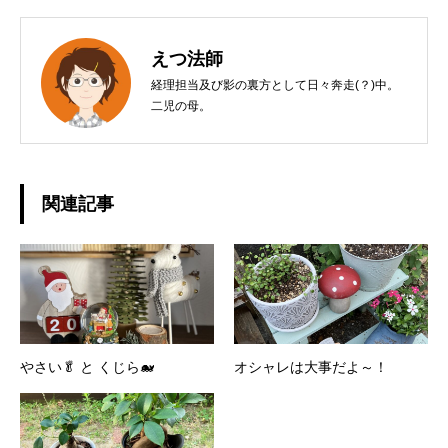
えつ法師
経理担当及び影の裏方として日々奔走(？)中。
二児の母。
関連記事
やさい🥬 と くじら🐋
オシャレは大事だよ～！