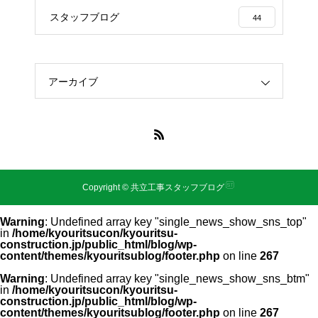
スタッフブログ
44
アーカイブ
Copyright © 共立工事スタッフブログ
Warning
: Undefined array key "single_news_show_sns_top"
in
/home/kyouritsucon/kyouritsu-
construction.jp/public_html/blog/wp-
content/themes/kyouritsublog/footer.php
on line
267
Warning
: Undefined array key "single_news_show_sns_btm"
in
/home/kyouritsucon/kyouritsu-
construction.jp/public_html/blog/wp-
content/themes/kyouritsublog/footer.php
on line
267