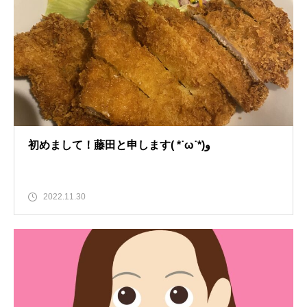
初めまして！藤田と申します( *˙ω˙*)و
2022.11.30